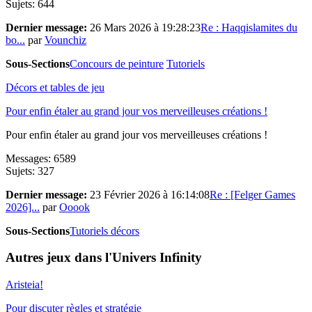
Sujets: 644
Dernier message:
26 Mars 2026 à 19:28:23
Re : Haqqislamites du
bo...
par
Vounchiz
Sous-Sections
Concours de peinture
Tutoriels
Décors et tables de jeu
Pour enfin étaler au grand jour vos merveilleuses créations !
Pour enfin étaler au grand jour vos merveilleuses créations !
Messages: 6589
Sujets: 327
Dernier message:
23 Février 2026 à 16:14:08
Re : [Felger Games
2026]...
par
Ooook
Sous-Sections
Tutoriels décors
Autres jeux dans l'Univers Infinity
Aristeia!
Pour discuter règles et stratégie