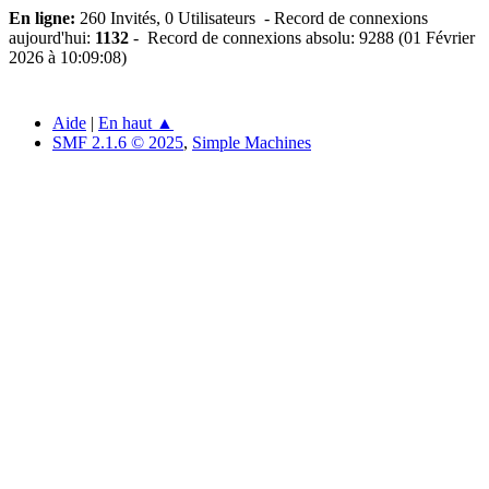
En ligne:
260 Invités, 0 Utilisateurs - Record de connexions
aujourd'hui:
1132
- Record de connexions absolu: 9288 (01 Février
2026 à 10:09:08)
Aide
|
En haut ▲
SMF 2.1.6 © 2025
,
Simple Machines